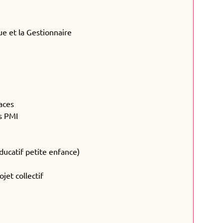
ue et la Gestionnaire
n
paces
s PMI
ucatif petite enfance)
jet collectif